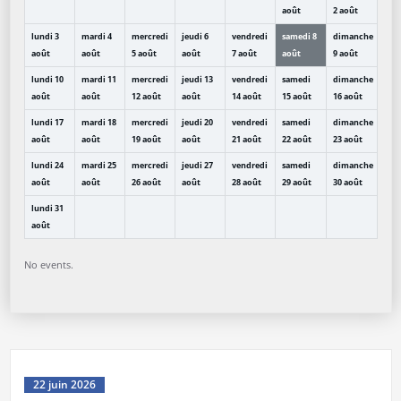
août
2
août
lundi
3
mardi
4
mercredi
jeudi
6
vendredi
samedi
8
dimanche
août
août
5
août
août
7
août
août
9
août
lundi
10
mardi
11
mercredi
jeudi
13
vendredi
samedi
dimanche
août
août
12
août
août
14
août
15
août
16
août
lundi
17
mardi
18
mercredi
jeudi
20
vendredi
samedi
dimanche
août
août
19
août
août
21
août
22
août
23
août
lundi
24
mardi
25
mercredi
jeudi
27
vendredi
samedi
dimanche
août
août
26
août
août
28
août
29
août
30
août
lundi
31
août
No events.
22 juin 2026