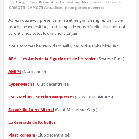
Par
Greg
dans
Actualités
,
Exposition
,
Non classé
Étiquette
CAMO75
,
CAMO75 Actualites
,
expo portes-ouvertes
Après vous avoir présenté le lieu et les grandes lignes de notre
prochaine exposition, il est temps de vous dévoiler les clubs qui
seront à nos côtés le dimanche 28 juin.
Nous sommes heureux d’accueillir, par ordre alphabétique :
AFH – Les Amis de la Figurine et de l’Histoire
(Sèvres / Paris)
AMI 76
(Normandie)
Cyber-Mecha
(Club décentralisé)
CSLG Melun – Section Maquettes
(ex Vaux Miniatures)
Escadrille Saint-Michel
(Saint-Michel-sur-Orge)
La Grenade de Rubelles
Plastikdream
(Club décentralisé)