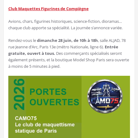
Club Maquettes Figurines de Compiègne
Avions, chars, figurines historiques, science-fiction, dioramas…
chaque club apporte sa spécialité. La journée s’annonce variée.
Rendez-vous le
dimanche 28 juin, de 10h à 18h
, salle ALJAD, 78
rue Jeanne d’Arc, Paris 13e (métro Nationale, ligne 6).
Entrée
gratuite, ouvert à tous.
Des commerçants spécialisés seront
également présents, et la boutique Model Shop Paris sera ouverte
à moins de 5 minutes à pied.