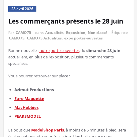
28 avril 2026
Les commerçants présents le 28 juin
Par
CAMO75
dans
Actualités
,
Exposition
,
Non classé
Étiquette
CAMO75
,
CAMO75 Actualites
,
expo portes-ouvertes
Bonne nouvelle :
notre portes ouvertes
du
dimanche 28 juin
accueillera, en plus de l’exposition, plusieurs commerçants
spécialisés.
Vous pourrez retrouver sur place :
Azimut Productions
Euro Maquette
MacHobbies
PEAKSMODEL
La boutique
ModelShop Paris
, à moins de 5 minutes à pied, sera
également ouverte pour l’occasion. Une belle excuse pour