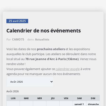
25 avril 2025
Calendrier de nos événements
Par
CAMO75
dans
Actualités
Voici les dates de nos
prochains ateliers
et les expositions
auxquelles le club participe. Les ateliers se déroulent dans notre
local situé au
78 rue Jeanne d’Arc à Paris (13ème)
. Venez nous
rendre visite !
Vous pouvez également ajouter ce
calendrier google
à votre
agenda pour ne manquer aucun de nos événements
Month
selection
Août 2026
LUN
MAR
MER
JEU
VEN
SAM
DIM
samedi
1
dimanche