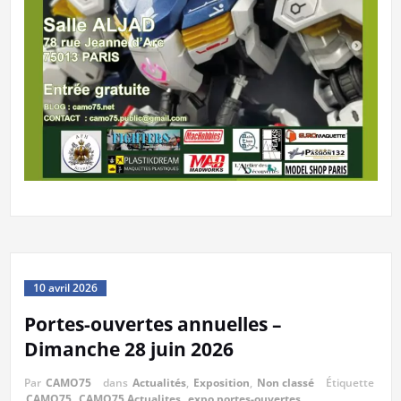
10 avril 2026
Portes-ouvertes annuelles –
Dimanche 28 juin 2026
Par
CAMO75
dans
Actualités
,
Exposition
,
Non classé
Étiquette
CAMO75
,
CAMO75 Actualites
,
expo portes-ouvertes