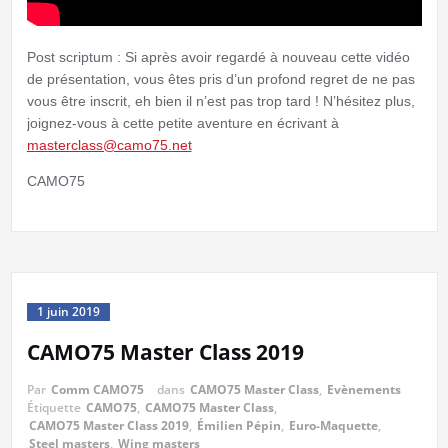
Post scriptum : Si après avoir regardé à nouveau cette vidéo
de présentation, vous êtes pris d’un profond regret de ne pas
vous être inscrit, eh bien il n’est pas trop tard ! N’hésitez plus,
joignez-vous à cette petite aventure en écrivant à
masterclass@camo75.net
CAMO75
1 juin 2019
CAMO75 Master Class 2019
Par
Comm CAMO75
dans
CAMO75 Master Class
,
Evènements
Étiquette
CAMO75
,
CAMO75 Master Class
,
CAMO75 Master Class 2019
,
Émilien Pépin
,
Euro-Maquette
,
Steel masters
,
Wing masters