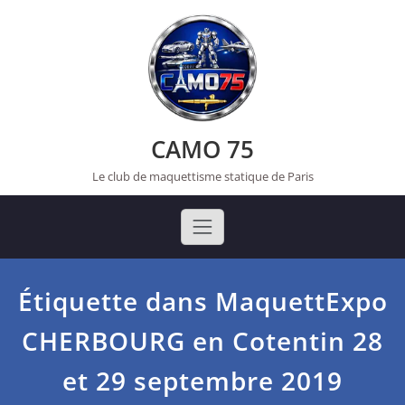
Skip
to
content
CAMO 75
Le club de maquettisme statique de Paris
Étiquette dans MaquettExpo
CHERBOURG en Cotentin 28
et 29 septembre 2019