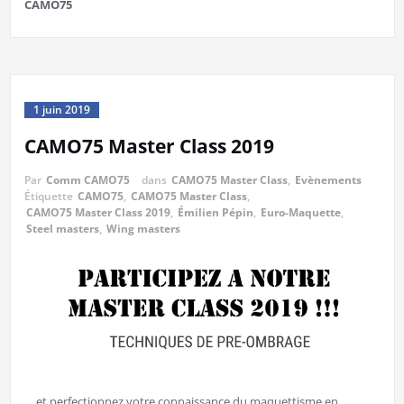
CAMO75
1 juin 2019
CAMO75 Master Class 2019
Par
Comm CAMO75
dans
CAMO75 Master Class
,
Evènements
Étiquette
CAMO75
,
CAMO75 Master Class
,
CAMO75 Master Class 2019
,
Émilien Pépin
,
Euro-Maquette
,
Steel masters
,
Wing masters
… et perfectionnez votre connaissance du maquettisme en