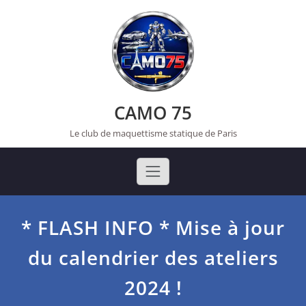
Skip
to
content
CAMO 75
Le club de maquettisme statique de Paris
* FLASH INFO * Mise à jour
du calendrier des ateliers
2024 !