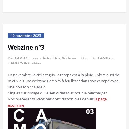
10 novembre 2025
Webzine n°3
Par
CAMO75
dans
Actualités
,
Webzine
Étiquette
CAMO75
,
CAMO75 Actualites
En novembre, le ciel est gris, le temps est à la pluie… Alors quoi de
mieux qu’une webzine Camo75 à feuilleter dans son canapé avec
une boisson chaude ?
Cliquez sur l’image ou le lien ci dessous pour le télécharger.
Nos précédents webzines dont disponibles depuis
la page
éponyme