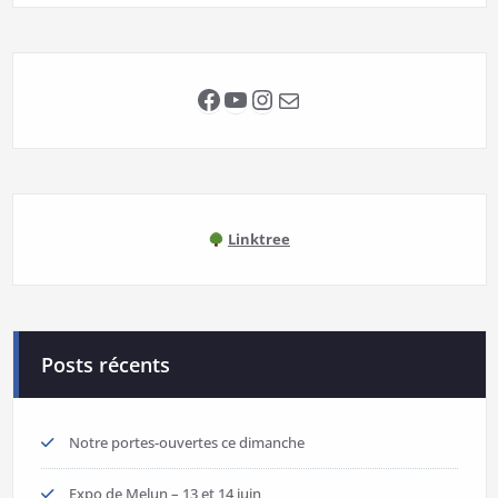
Facebook
YouTube
Instagram
E-mail
Linktree
Posts récents
Notre portes-ouvertes ce dimanche
Expo de Melun – 13 et 14 juin