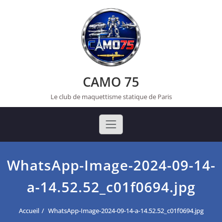
Skip
to
content
CAMO 75
Le club de maquettisme statique de Paris
WhatsApp-Image-2024-09-14-
a-14.52.52_c01f0694.jpg
Accueil
WhatsApp-Image-2024-09-14-a-14.52.52_c01f0694.jpg