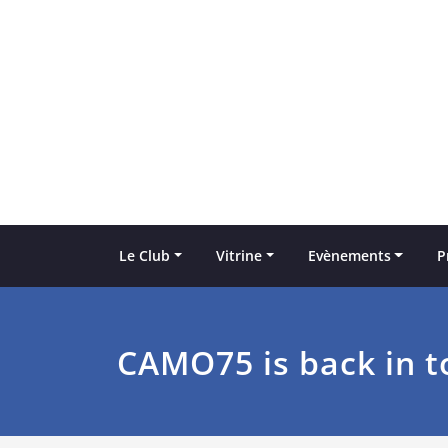
Skip
to
content
Le Club
Vitrine
Evènements
P
CAMO75 is back in to