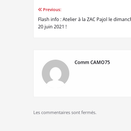
Previous:
Navigation
Flash info : Atelier à la ZAC Pajol le diman
de
20 juin 2021 !
l’article
Comm CAMO75
Les commentaires sont fermés.