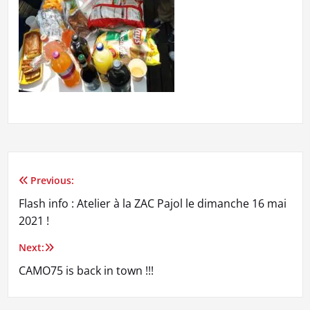
Previous:
Navigation
Flash info : Atelier à la ZAC Pajol le dimanche 16 mai
de
2021 !
l’article
Next:
CAMO75 is back in town !!!