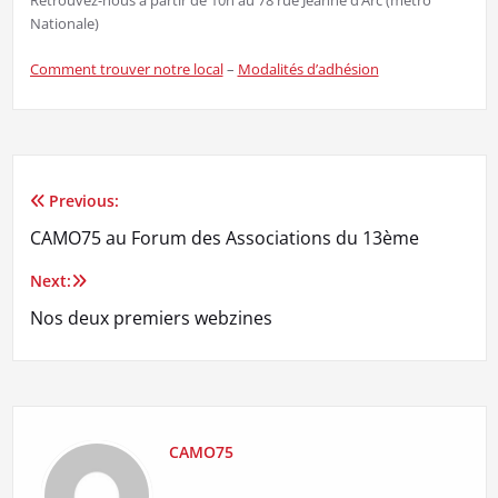
Retrouvez-nous à partir de 10h au 78 rue Jeanne d’Arc (métro
Nationale)
Comment trouver notre local
–
Modalités d’adhésion
Previous:
Navigation
CAMO75 au Forum des Associations du 13ème
de
Next:
l’article
Nos deux premiers webzines
CAMO75