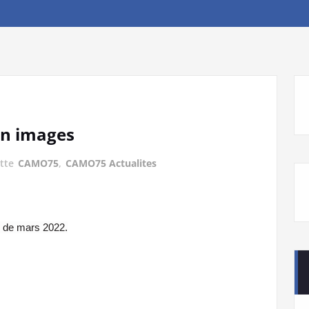
en images
ette
CAMO75
,
CAMO75 Actualites
r de mars 2022.