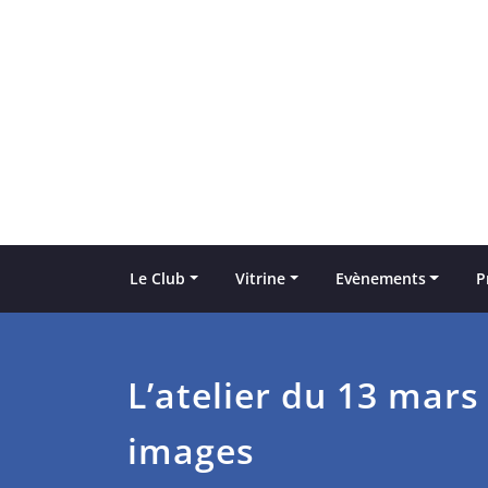
Skip
to
content
Le Club
Vitrine
Evènements
P
L’atelier du 13 mars
images