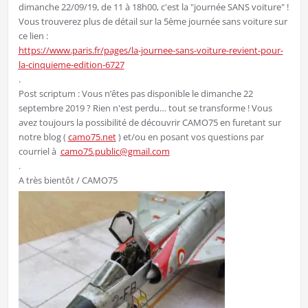
dimanche 22/09/19, de 11 à 18h00, c'est la "journée SANS voiture" !
Vous trouverez plus de détail sur la 5ème journée sans voiture sur
ce lien :
https://www.paris.fr/pages/la-journee-sans-voiture-revient-pour-
la-cinquieme-edition-6727
.
Post scriptum : Vous n’êtes pas disponible le dimanche 22
septembre 2019 ? Rien n'est perdu… tout se transforme ! Vous
avez toujours la possibilité de découvrir CAMO75 en furetant sur
notre blog (
camo75.net
) et/ou en posant vos questions par
courriel à
camo75.public@gmail.com
.
A très bientôt / CAMO75