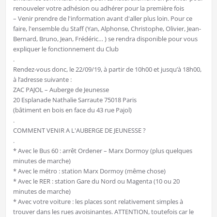
renouveler votre adhésion ou adhérer pour la première fois
– Venir prendre de l'information avant d'aller plus loin. Pour ce
faire, l'ensemble du Staff (Yan, Alphonse, Christophe, Olivier, Jean-
Bernard, Bruno, Jean, Frédéric… ) se rendra disponible pour vous
expliquer le fonctionnement du Club
.
Rendez-vous donc, le 22/09/19, à partir de 10h00 et jusqu’à 18h00,
à l’adresse suivante :
ZAC PAJOL – Auberge de Jeunesse
20 Esplanade Nathalie Sarraute 75018 Paris
(bâtiment en bois en face du 43 rue Pajol)
.
COMMENT VENIR A L'AUBERGE DE JEUNESSE ?
.
* Avec le Bus 60 : arrêt Ordener – Marx Dormoy (plus quelques
minutes de marche)
* Avec le métro : station Marx Dormoy (même chose)
* Avec le RER : station Gare du Nord ou Magenta (10 ou 20
minutes de marche)
* Avec votre voiture : les places sont relativement simples à
trouver dans les rues avoisinantes. ATTENTION, toutefois car le